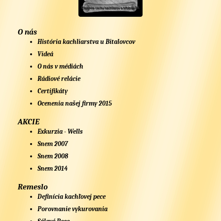
O nás
História kachliarstva u Bitalovcov
Videá
O nás v médiách
Rádiové relácie
Certifikáty
Ocenenia našej firmy 2015
AKCIE
Exkurzia - Wells
Snem 2007
Snem 2008
Snem 2014
Remeslo
Definícia kachľovej pece
Porovnanie vykurovania