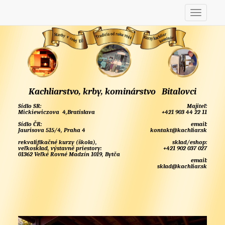
Kachliarstvo, krby, kominárstvo Bitalovci
Sídlo SR:
Majiteľ:
Mickiewiczova 4,Bratislava
+421 903 44 22 11
Sídlo ČR:
email:
Jaurisova 515/4, Praha 4
kontakt@kachliar.sk
rekvalifikačné kurzy (škola),
sklad/eshop:
veľkosklad, výstavné priestory:
+421 902 037 027
01362 Veľké Rovné Madzín 1019, Bytča
email:
sklad@kachliar.sk