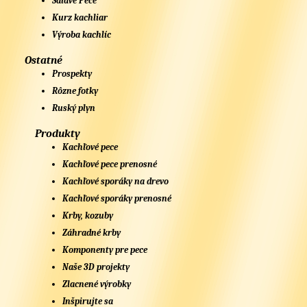
Sálavé Pece
Kurz kachliar
Výroba kachlíc
Ostatné
Prospekty
Rôzne fotky
Ruský plyn
Produkty
Kachľové pece
Kachľové pece prenosné
Kachľové sporáky na drevo
Kachľové sporáky prenosné
Krby, kozuby
Záhradné krby
Komponenty pre pece
Naše 3D projekty
Zlacnené výrobky
Inšpirujte sa