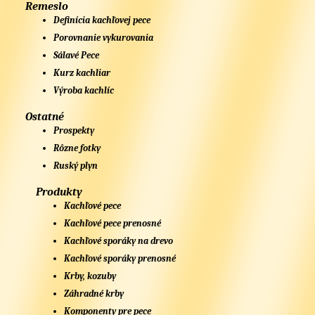
Remeslo
Definícia kachľovej pece
Porovnanie vykurovania
Sálavé Pece
Kurz kachliar
Výroba kachlíc
Ostatné
Prospekty
Rôzne fotky
Ruský plyn
Produkty
Kachľové pece
Kachľové pece prenosné
Kachľové sporáky na drevo
Kachľové sporáky prenosné
Krby, kozuby
Záhradné krby
Komponenty pre pece