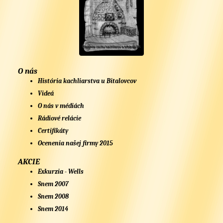
O nás
História kachliarstva u Bitalovcov
Videá
O nás v médiách
Rádiové relácie
Certifikáty
Ocenenia našej firmy 2015
AKCIE
Exkurzia - Wells
Snem 2007
Snem 2008
Snem 2014