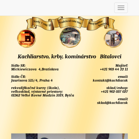
Kachliarstvo, krby, kominárstvo Bitalovci
Sídlo SR:
Majiteľ:
Mickiewiczova 4,Bratislava
+421 903 44 22 11
Sídlo ČR:
email:
Jaurisova 515/4, Praha 4
kontakt@kachliar.sk
rekvalifikačné kurzy (škola),
sklad/eshop:
veľkosklad, výstavné priestory:
+421 902 037 027
01362 Veľké Rovné Madzín 1019, Bytča
email:
sklad@kachliar.sk