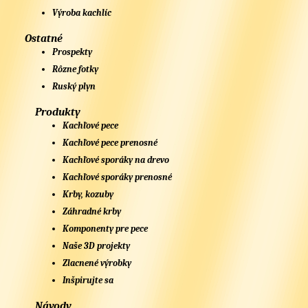
Výroba kachlíc
Ostatné
Prospekty
Rôzne fotky
Ruský plyn
Produkty
Kachľové pece
Kachľové pece prenosné
Kachľové sporáky na drevo
Kachľové sporáky prenosné
Krby, kozuby
Záhradné krby
Komponenty pre pece
Naše 3D projekty
Zlacnené výrobky
Inšpirujte sa
Návody