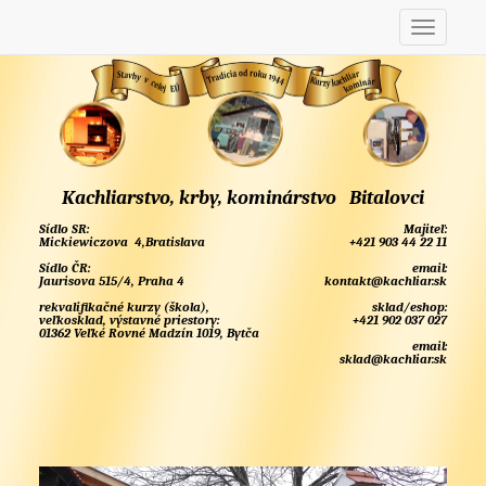
Kachliarstvo, krby, kominárstvo Bitalovci
Sídlo SR:
Majiteľ:
Mickiewiczova 4,Bratislava
+421 903 44 22 11
Sídlo ČR:
email:
Jaurisova 515/4, Praha 4
kontakt@kachliar.sk
rekvalifikačné kurzy (škola),
sklad/eshop:
veľkosklad, výstavné priestory:
+421 902 037 027
01362 Veľké Rovné Madzín 1019, Bytča
email:
sklad@kachliar.sk