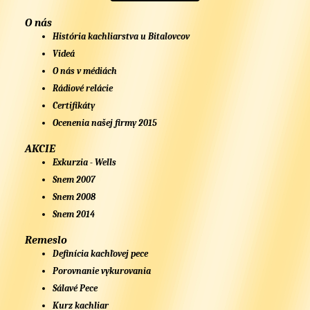
O nás
História kachliarstva u Bitalovcov
Videá
O nás v médiách
Rádiové relácie
Certifikáty
Ocenenia našej firmy 2015
AKCIE
Exkurzia - Wells
Snem 2007
Snem 2008
Snem 2014
Remeslo
Definícia kachľovej pece
Porovnanie vykurovania
Sálavé Pece
Kurz kachliar