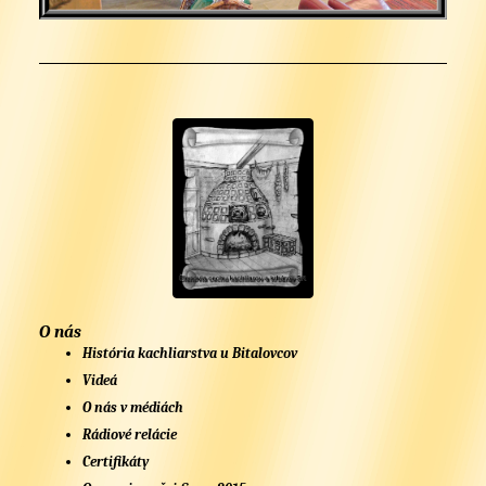
O nás
História kachliarstva u Bitalovcov
Videá
O nás v médiách
Rádiové relácie
Certifikáty