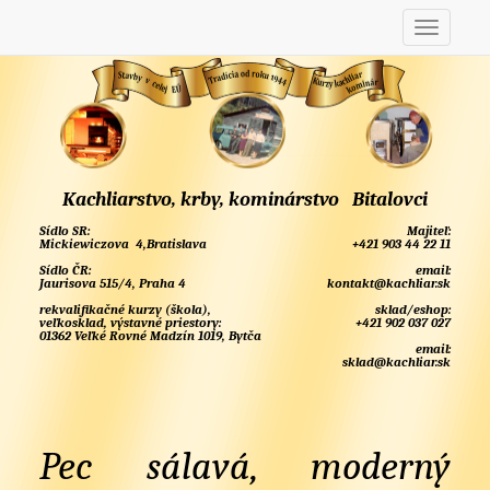
Kachliarstvo, krby, kominárstvo Bitalovci
Sídlo SR:
Majiteľ:
Mickiewiczova 4,Bratislava
+421 903 44 22 11
Sídlo ČR:
email:
Jaurisova 515/4, Praha 4
kontakt@kachliar.sk
rekvalifikačné kurzy (škola),
sklad/eshop:
veľkosklad, výstavné priestory:
+421 902 037 027
01362 Veľké Rovné Madzín 1019, Bytča
email:
sklad@kachliar.sk
Pec sálavá, moderný