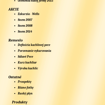
Ocenenia našej firmy 2015
AKCIE
Exkurzia - Wells
Snem 2007
Snem 2008
Snem 2014
Remeslo
Definícia kachľovej pece
Porovnanie vykurovania
Sálavé Pece
Kurz kachliar
Výroba kachlíc
Ostatné
Prospekty
Rôzne fotky
Ruský plyn
Produkty