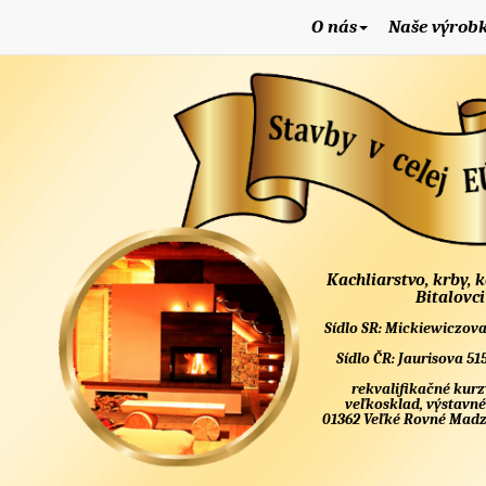
O nás
Naše výrob
Kachliarstvo, krby, 
Bitalovci
Sídlo SR: Mickiewiczova
Sídlo ČR: Jaurisova 51
rekvalifikačné kurz
veľkosklad, výstavné
01362 Veľké Rovné Madzí