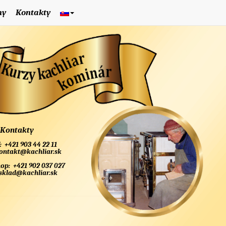
ny
Kontakty
Kontakty
:
+421 903 44 22 11
ontakt@kachliar.sk
hop:
+421 902 037 027
sklad@kachliar.sk