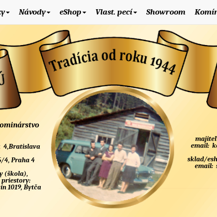
ky
Návody
eShop
Vlast. pecí
Showroom
Komí
kominárstvo
majiteľ
email:
k
 4,Bratislava
sklad/es
5/4, Praha 4
email:
y (škola),
 priestory:
n 1019, Bytča