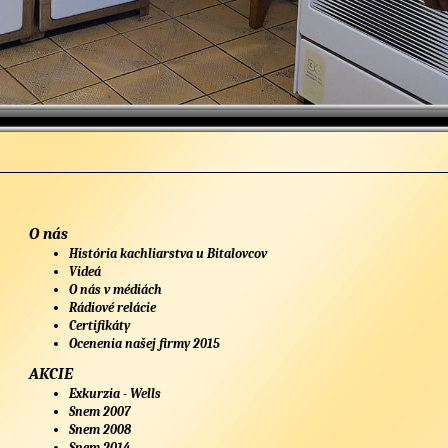
O nás
História kachliarstva u Bitalovcov
Videá
O nás v médiách
Rádiové relácie
Certifikáty
Ocenenia našej firmy 2015
AKCIE
Exkurzia - Wells
Snem 2007
Snem 2008
Snem 2014