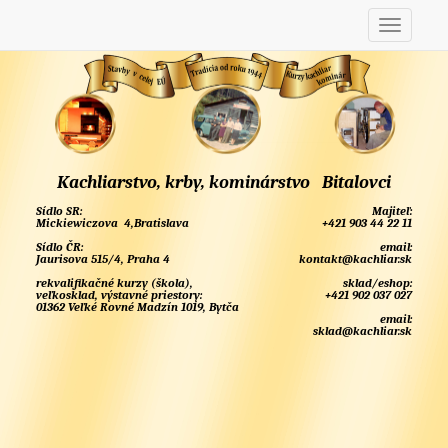
Kachliarstvo, krby, kominárstvo Bitalovci
Sídlo SR:
Majiteľ:
Mickiewiczova 4,Bratislava
+421 903 44 22 11
Sídlo ČR:
email:
Jaurisova 515/4, Praha 4
kontakt@kachliar.sk
rekvalifikačné kurzy (škola),
sklad/eshop:
veľkosklad, výstavné priestory:
+421 902 037 027
01362 Veľké Rovné Madzín 1019, Bytča
email:
sklad@kachliar.sk