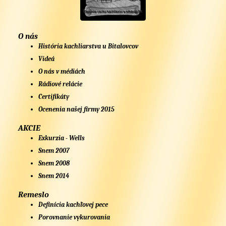
O nás
História kachliarstva u Bitalovcov
Videá
O nás v médiách
Rádiové relácie
Certifikáty
Ocenenia našej firmy 2015
AKCIE
Exkurzia - Wells
Snem 2007
Snem 2008
Snem 2014
Remeslo
Definícia kachľovej pece
Porovnanie vykurovania