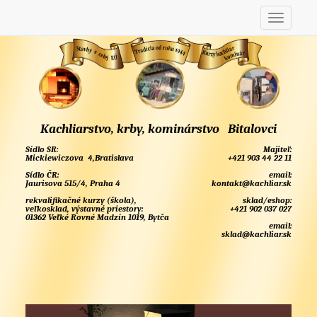
Kachliarstvo, krby, kominárstvo Bitalovci
Sídlo SR:
Majiteľ:
Mickiewiczova 4,Bratislava
+421 903 44 22 11
Sídlo ČR:
email:
Jaurisova 515/4, Praha 4
kontakt@kachliar.sk
rekvalifikačné kurzy (škola),
sklad/eshop:
veľkosklad, výstavné priestory:
+421 902 037 027
01362 Veľké Rovné Madzín 1019, Bytča
email:
sklad@kachliar.sk