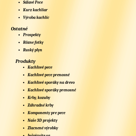
Sálavé Pece
Kurz kachliar
Výroba kachlíc
Ostatné
Prospekty
Rôzne fotky
Ruský plyn
Produkty
Kachľové pece
Kachľové pece prenosné
Kachľové sporáky na drevo
Kachľové sporáky prenosné
Krby, kozuby
Záhradné krby
Komponenty pre pece
Naše 3D projekty
Zlacnené výrobky
Inšpirujte sa