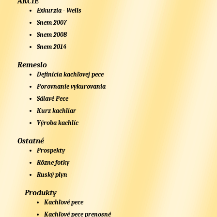
AKCIE
Exkurzia - Wells
Snem 2007
Snem 2008
Snem 2014
Remeslo
Definícia kachľovej pece
Porovnanie vykurovania
Sálavé Pece
Kurz kachliar
Výroba kachlíc
Ostatné
Prospekty
Rôzne fotky
Ruský plyn
Produkty
Kachľové pece
Kachľové pece prenosné