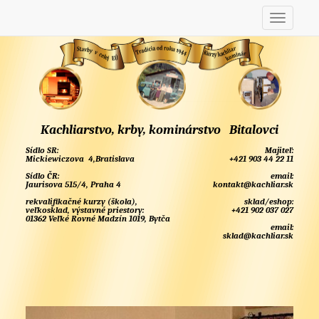
Kachliarstvo, krby, kominárstvo Bitalovci
Sídlo SR:
Majiteľ:
Mickiewiczova 4,Bratislava
+421 903 44 22 11
Sídlo ČR:
email:
Jaurisova 515/4, Praha 4
kontakt@kachliar.sk
rekvalifikačné kurzy (škola),
sklad/eshop:
veľkosklad, výstavné priestory:
+421 902 037 027
01362 Veľké Rovné Madzín 1019, Bytča
email:
sklad@kachliar.sk