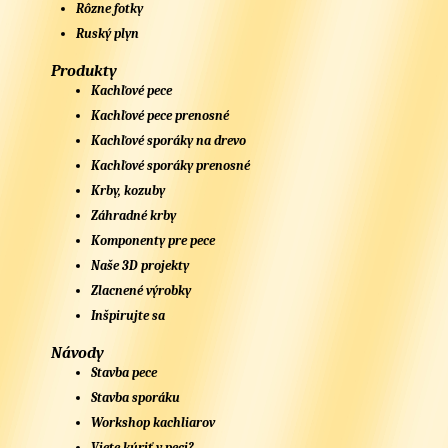
Rôzne fotky
Ruský plyn
Produkty
Kachľové pece
Kachľové pece prenosné
Kachľové sporáky na drevo
Kachľové sporáky prenosné
Krby, kozuby
Záhradné krby
Komponenty pre pece
Naše 3D projekty
Zlacnené výrobky
Inšpirujte sa
Návody
Stavba pece
Stavba sporáku
Workshop kachliarov
Viete kúriť v peci?