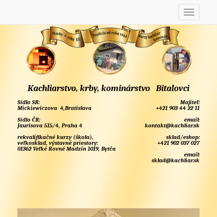
Kachliarstvo, krby, kominárstvo Bitalovci
Sídlo SR:
Majiteľ:
Mickiewiczova 4,Bratislava
+421 903 44 22 11
Sídlo ČR:
email:
Jaurisova 515/4, Praha 4
kontakt@kachliar.sk
rekvalifikačné kurzy (škola),
sklad/eshop:
veľkosklad, výstavné priestory:
+421 902 037 027
01362 Veľké Rovné Madzín 1019, Bytča
email:
sklad@kachliar.sk