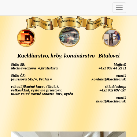
Kachliarstvo, krby, kominárstvo Bitalovci
Sídlo SR:
Majiteľ:
Mickiewiczova 4,Bratislava
+421 903 44 22 11
Sídlo ČR:
email:
Jaurisova 515/4, Praha 4
kontakt@kachliar.sk
rekvalifikačné kurzy (škola),
sklad/eshop:
veľkosklad, výstavné priestory:
+421 902 037 027
01362 Veľké Rovné Madzín 1019, Bytča
email:
sklad@kachliar.sk