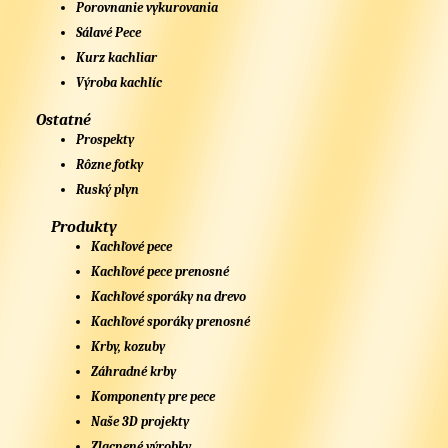
Porovnanie vykurovania
Sálavé Pece
Kurz kachliar
Výroba kachlíc
Ostatné
Prospekty
Rôzne fotky
Ruský plyn
Produkty
Kachľové pece
Kachľové pece prenosné
Kachľové sporáky na drevo
Kachľové sporáky prenosné
Krby, kozuby
Záhradné krby
Komponenty pre pece
Naše 3D projekty
Zlacnené výrobky