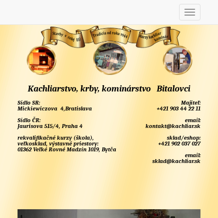
Kachliarstvo, krby, kominárstvo Bitalovci
Sídlo SR:
Majiteľ:
Mickiewiczova 4,Bratislava
+421 903 44 22 11
Sídlo ČR:
email:
Jaurisova 515/4, Praha 4
kontakt@kachliar.sk
rekvalifikačné kurzy (škola),
sklad/eshop:
veľkosklad, výstavné priestory:
+421 902 037 027
01362 Veľké Rovné Madzín 1019, Bytča
email:
sklad@kachliar.sk