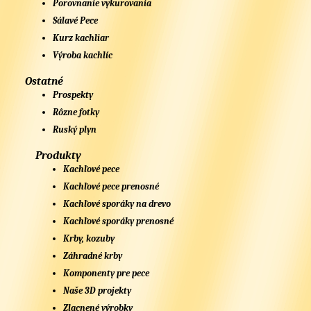
Porovnanie vykurovania
Sálavé Pece
Kurz kachliar
Výroba kachlíc
Ostatné
Prospekty
Rôzne fotky
Ruský plyn
Produkty
Kachľové pece
Kachľové pece prenosné
Kachľové sporáky na drevo
Kachľové sporáky prenosné
Krby, kozuby
Záhradné krby
Komponenty pre pece
Naše 3D projekty
Zlacnené výrobky