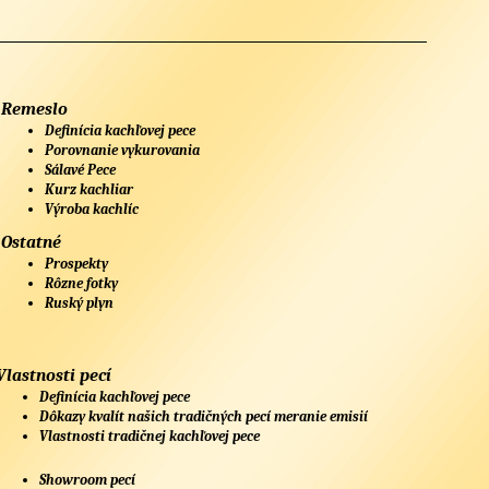
Remeslo
Definícia kachľovej pece
Porovnanie vykurovania
Sálavé Pece
Kurz kachliar
Výroba kachlíc
Ostatné
Prospekty
Rôzne fotky
Ruský plyn
Vlastnosti pecí
Definícia kachľovej pece
Dôkazy kvalít našich tradičných pecí meranie emisií
Vlastnosti tradičnej kachľovej pece
Showroom pecí