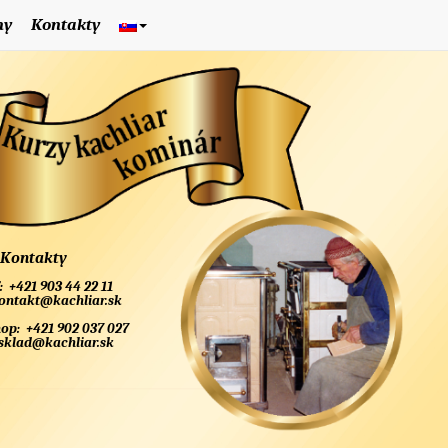
ny
Kontakty
Kontakty
:
+421 903 44 22 11
ontakt@kachliar.sk
hop:
+421 902 037 027
sklad@kachliar.sk