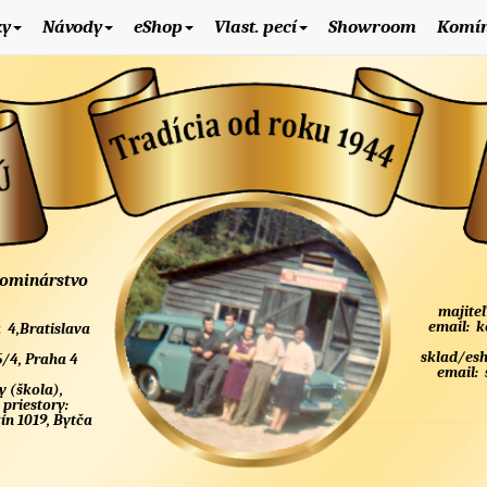
ky
Návody
eShop
Vlast. pecí
Showroom
Komí
kominárstvo
majiteľ
email:
k
 4,Bratislava
sklad/es
5/4, Praha 4
email:
y (škola),
 priestory:
n 1019, Bytča