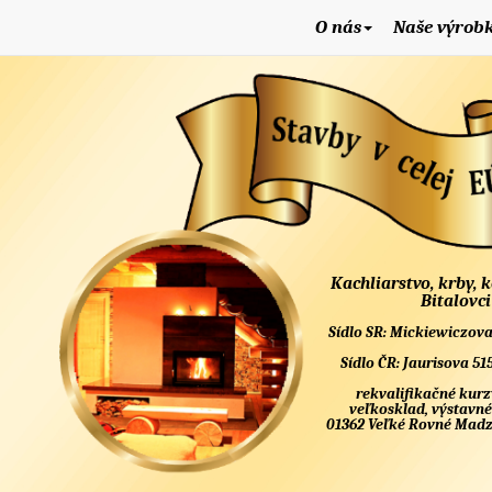
O nás
Naše výrob
Kachliarstvo, krby, 
Bitalovci
Sídlo SR: Mickiewiczova
Sídlo ČR: Jaurisova 51
rekvalifikačné kurz
veľkosklad, výstavné
01362 Veľké Rovné Madzí