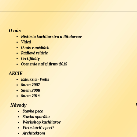
O nás
História kachliarstva u Bitalovcov
Videá
O nás v médiách
Rádiové relácie
Certifikáty
Ocenenia našej firmy 2015
AKCIE
Exkurzia - Wells
Snem 2007
Snem 2008
Snem 2014
Návody
Stavba pece
Stavba sporáku
Workshop kachliarov
Viete kúriť v peci?
Architektom