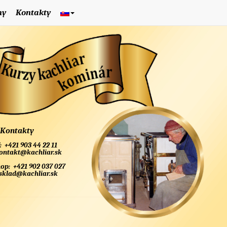
ny
Kontakty
Kontakty
:
+421 903 44 22 11
ontakt@kachliar.sk
hop:
+421 902 037 027
sklad@kachliar.sk