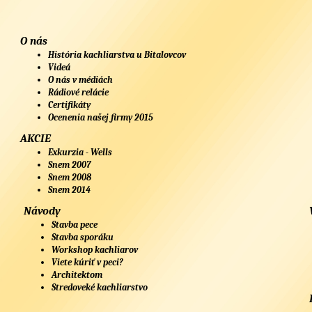
O nás
História kachliarstva u Bitalovcov
Videá
O nás v médiách
Rádiové relácie
Certifikáty
Ocenenia našej firmy 2015
AKCIE
Exkurzia - Wells
Snem 2007
Snem 2008
Snem 2014
Návody
Stavba pece
Stavba sporáku
Workshop kachliarov
Viete kúriť v peci?
Architektom
Stredoveké kachliarstvo