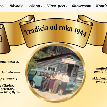
ky
Návody
eShop
Vlast. pecí
Showroom
Komí
kominárstvo
majiteľ
email:
k
 4,Bratislava
sklad/es
5/4, Praha 4
email:
y (škola),
 priestory:
n 1019, Bytča