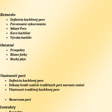
Remeslo
Definícia kachľovej pece
Porovnanie vykurovania
Sálavé Pece
Kurz kachliar
Výroba kachlíc
Ostatné
Prospekty
Rôzne fotky
Ruský plyn
Vlastnosti pecí
Definícia kachľovej pece
Dôkazy kvalít našich tradičných pecí meranie emisií
Vlastnosti tradičnej kachľovej pece
Showroom pecí
Kontakty