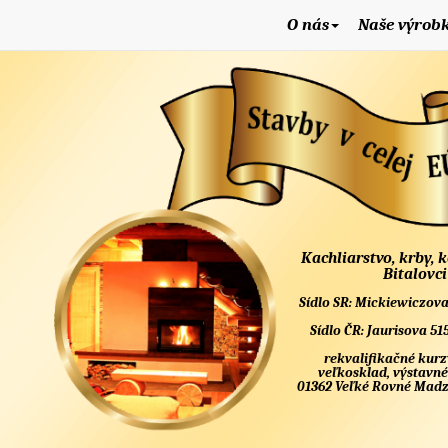
O nás
Naše výrob
Kachliarstvo, krby, 
Bitalovci
Sídlo SR: Mickiewiczova
Sídlo ČR: Jaurisova 51
rekvalifikačné kurz
veľkosklad, výstavné
01362 Veľké Rovné Madzí