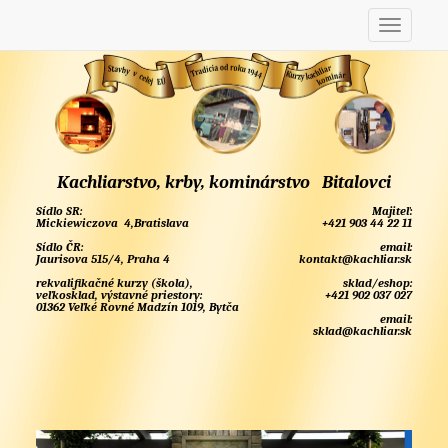
Kachliarstvo, krby, kominárstvo Bitalovci
Sídlo SR:
Majiteľ:
Mickiewiczova 4,Bratislava
+421 903 44 22 11
Sídlo ČR:
email:
Jaurisova 515/4, Praha 4
kontakt@kachliar.sk
rekvalifikačné kurzy (škola),
sklad/eshop:
veľkosklad, výstavné priestory:
+421 902 037 027
01362 Veľké Rovné Madzín 1019, Bytča
email:
sklad@kachliar.sk