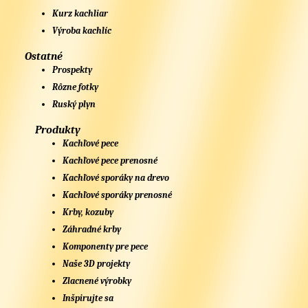
Kurz kachliar
Výroba kachlíc
Ostatné
Prospekty
Rôzne fotky
Ruský plyn
Produkty
Kachľové pece
Kachľové pece prenosné
Kachľové sporáky na drevo
Kachľové sporáky prenosné
Krby, kozuby
Záhradné krby
Komponenty pre pece
Naše 3D projekty
Zlacnené výrobky
Inšpirujte sa