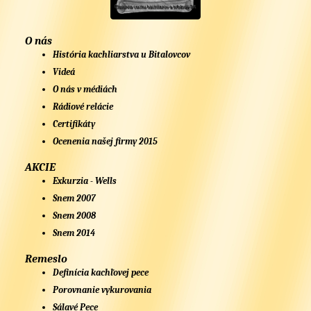
O nás
História kachliarstva u Bitalovcov
Videá
O nás v médiách
Rádiové relácie
Certifikáty
Ocenenia našej firmy 2015
AKCIE
Exkurzia - Wells
Snem 2007
Snem 2008
Snem 2014
Remeslo
Definícia kachľovej pece
Porovnanie vykurovania
Sálavé Pece