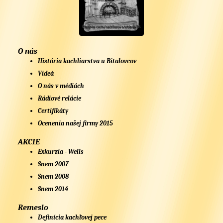
O nás
História kachliarstva u Bitalovcov
Videá
O nás v médiách
Rádiové relácie
Certifikáty
Ocenenia našej firmy 2015
AKCIE
Exkurzia - Wells
Snem 2007
Snem 2008
Snem 2014
Remeslo
Definícia kachľovej pece