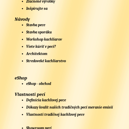
Zlacnené výrobky
Inšpirujte sa
Návody
Stavba pece
Stavba sporáku
Workshop kachliarov
Viete kúriť v peci?
Architektom
Stredoveké kachliarstvo
eShop
eShop - obchod
Vlastnosti pecí
Definícia kachľovej pece
Dôkazy kvalít našich tradičných pecí meranie emisií
Vlastnosti tradičnej kachľovej pece
Showroom pecí