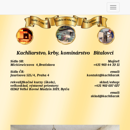
Kachliarstvo, krby, kominárstvo Bitalovci
Sídlo SR:
Majiteľ:
Mickiewiczova 4,Bratislava
+421 903 44 22 11
Sídlo ČR:
email:
Jaurisova 515/4, Praha 4
kontakt@kachliar.sk
rekvalifikačné kurzy (škola),
sklad/eshop:
veľkosklad, výstavné priestory:
+421 902 037 027
01362 Veľké Rovné Madzín 1019, Bytča
email:
sklad@kachliar.sk