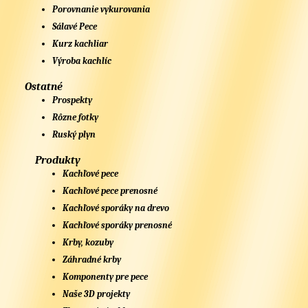
Porovnanie vykurovania
Sálavé Pece
Kurz kachliar
Výroba kachlíc
Ostatné
Prospekty
Rôzne fotky
Ruský plyn
Produkty
Kachľové pece
Kachľové pece prenosné
Kachľové sporáky na drevo
Kachľové sporáky prenosné
Krby, kozuby
Záhradné krby
Komponenty pre pece
Naše 3D projekty